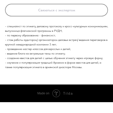
Связаться с экспертом
- специалист по этикету, деловому протоколу и кросс-культурным коммуникациям,
выпускница флагманской программы в РУДН;
- по первому образованию - финансист;
- стаж работы аудитором/ организатором деловых встреч/ ведения переговоров в
крупной международной компании 5 лет;
- проведение мастер-классов для взрослых и детей;
- ведение блога на актуальные темы по этикету;
- создание квестов для детей с целью обучения этикету через игровую форму;
- изучение и популяризация традиций Армении в форме квестов для детей, а
также популяризация этикета в армянской диаспоре Москвы.
Tilda
Made on