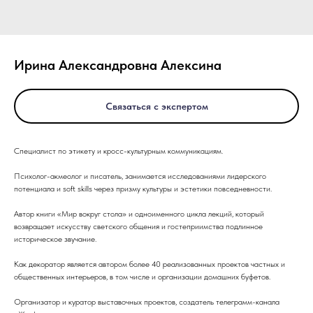
Ирина Александровна Алексина
Связаться с экспертом
Специалист по этикету и кросс-культурным коммуникациям.
Психолог-акмеолог и писатель, занимается исследованиями лидерского
потенциала и soft skills через призму культуры и эстетики повседневности.
Автор книги «Мир вокруг стола» и одноименного цикла лекций, который
возвращает искусству светского общения и гостеприимства подлинное
историческое звучание.
Как декоратор является автором более 40 реализованных проектов частных и
общественных интерьеров, в том числе и организации домашних буфетов.
Организатор и куратор выставочных проектов, создатель телеграмм-канала