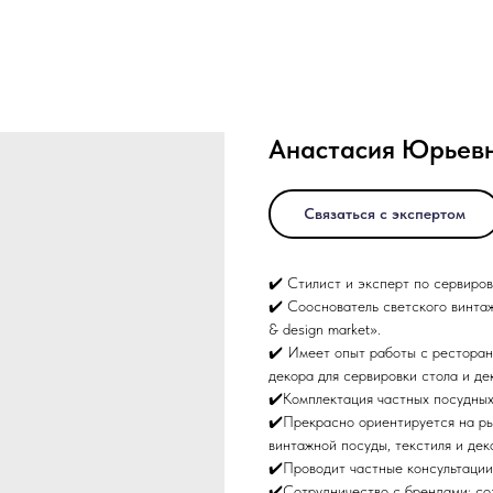
Анастасия Юрьев
Связаться с экспертом
✔️ Стилист и эксперт по сервиров
✔️ Сооснователь светского вин
& design market».
✔️ Имеет опыт работы с ресторан
декора для сервировки стола и де
✔️Комплектация частных посудных
✔️Прекрасно ориентируется на ры
винтажной посуды, текстиля и дек
✔️Проводит частные консультации,
✔️Сотрудничество с брендами: со