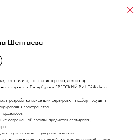
на Шептаева
ке, сет-стилист, стилист интерьера, декоратор.
тажного маркета в Петербурге «СВЕТСКИЙ ВИНТАЖ decor
ами: разработка концепции сервировки, подбор посуды и
корирования пространства.
 гардеробов.
нке современной посуды, предметов сервировки,
ора.
 мастер-классы по сервировке и лекции.
здание сервировки и сет-дизайна для коммерческой сьемки.